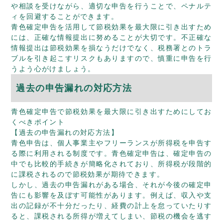
や相談を受けながら、適切な申告を行うことで、ペナルテ
ィを回避することができます。
青色確定申告を活用して節税効果を最大限に引き出すため
には、正確な情報提出に努めることが大切です。不正確な
情報提出は節税効果を損なうだけでなく、税務署とのトラ
ブルを引き起こすリスクもありますので、慎重に申告を行
うよう心がけましょう。
過去の申告漏れの対応方法
青色確定申告で節税効果を最大限に引き出すためにしてお
くべきポイント
【過去の申告漏れの対応方法】
青色申告は、個人事業主やフリーランスが所得税を申告す
る際に利用される制度です。青色確定申告は、確定申告の
中でも比較的手続きが簡略化されており、所得税が段階的
に課税されるので節税効果が期待できます。
しかし、過去の申告漏れがある場合、それが今後の確定申
告にも影響を及ぼす可能性があります。例えば、収入や支
出の記録が不十分だったり、経費の計上を怠っていたりす
ると、課税される所得が増えてしまい、節税の機会を逃す