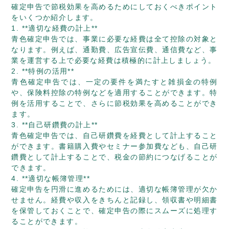
確定申告で節税効果を高めるためにしておくべきポイント
をいくつか紹介します。
1. **適切な経費の計上**
青色確定申告では、事業に必要な経費は全て控除の対象と
なります。例えば、通勤費、広告宣伝費、通信費など、事
業を運営する上で必要な経費は積極的に計上しましょう。
2. **特例の活用**
青色確定申告では、一定の要件を満たすと雑損金の特例
や、保険料控除の特例などを適用することができます。特
例を活用することで、さらに節税効果を高めることができ
ます。
3. **自己研鑽費の計上**
青色確定申告では、自己研鑽費を経費として計上すること
ができます。書籍購入費やセミナー参加費なども、自己研
鑽費として計上することで、税金の節約につなげることが
できます。
4. **適切な帳簿管理**
確定申告を円滑に進めるためには、適切な帳簿管理が欠か
せません。経費や収入をきちんと記録し、領収書や明細書
を保管しておくことで、確定申告の際にスムーズに処理す
ることができます。