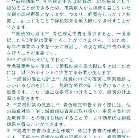
– **節税効果**: 青色確定申告は経費の一部を損金として
認めることができるため、事業収入から経費を差し引いた
金額が課税所得となります。つまり、経費をしっかりと把
握し、計上することで節税効果を最大限に引き出すことが
できます。
– **継続的な適用**: 青色確定申告を選択すると、一度選
択したら3年間は変更することができません。そのため、
毎年の事業の収支を十分に検討し、適切な確定申告の選択
を行うことが重要です。
### 節税のためにしておくこと
青色確定申告を活用して節税効果を最大限に引き出すため
には、以下のポイントに注意する必要があります。
1. **経費の適正な計上**: 経費の中でも確実に事業活動に
かかわるものを計上し、無駄な経費の計上を避けることが
重要です。また、適正な帳簿をつけることで、経費の計上
漏れを防ぎます。
2. **節税対策の見直し**: 青色確定申告を行う際には、他
の節税対策（例：減価償却資産の取り扱い、事業主負担の
医療費等）との併用も検討することで、より効果的な節税
効果を得ることができます。
3. **税務申告書の適正な作成**: 確定申告書の作成におい
ても、正確かつ適切な内容を記載することで、税務調査な