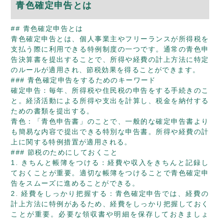
青色確定申告とは
## 青色確定申告とは
青色確定申告とは、個人事業主やフリーランスが所得税を
支払う際に利用できる特例制度の一つです。通常の青色申
告決算書を提出することで、所得や経費の計上方法に特定
のルールが適用され、節税効果を得ることができます。
### 青色確定申告をするためのキーワード
確定申告：毎年、所得税や住民税の申告をする手続きのこ
と。経済活動による所得や支出を計算し、税金を納付する
ための書類を提出する。
青色：「青色申告書」のことで、一般的な確定申告書より
も簡易な内容で提出できる特別な申告書。所得や経費の計
上に関する特例措置が適用される。
### 節税のためにしておくこと
1. きちんと帳簿をつける：経費や収入をきちんと記録し
ておくことが重要。適切な帳簿をつけることで青色確定申
告をスムーズに進めることができる。
2. 経費をしっかり把握する：青色確定申告では、経費の
計上方法に特例があるため、経費をしっかり把握しておく
ことが重要。必要な領収書や明細を保存しておきましょ