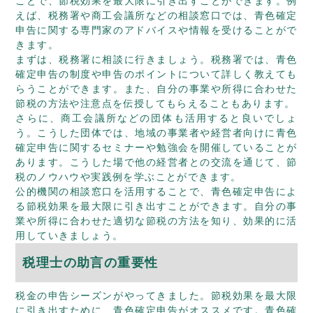
ことで、節税効果を最大限に引き出すことができます。例
えば、税務署や商工会議所などの相談窓口では、青色確定
申告に関する専門家のアドバイスや情報を受けることがで
きます。
まずは、税務署に相談に行きましょう。税務署では、青色
確定申告の制度や申告のポイントについて詳しく教えても
らうことができます。また、自分の事業や所得に合わせた
節税の方法や注意点を伝授してもらえることもあります。
さらに、商工会議所などの団体も活用すると良いでしょ
う。こうした団体では、地域の事業者や経営者向けに青色
確定申告に関するセミナーや勉強会を開催していることが
あります。こうした場で他の経営者との交流を通じて、節
税のノウハウや実践例を学ぶことができます。
公的機関の相談窓口を活用することで、青色確定申告によ
る節税効果を最大限に引き出すことができます。自分の事
業や所得に合わせた適切な節税の方法を知り、効果的に活
用していきましょう。
税理士の助言の重要性
税金の申告シーズンがやってきました。節税効果を最大限
に引き出すために、青色確定申告がオススメです。青色確