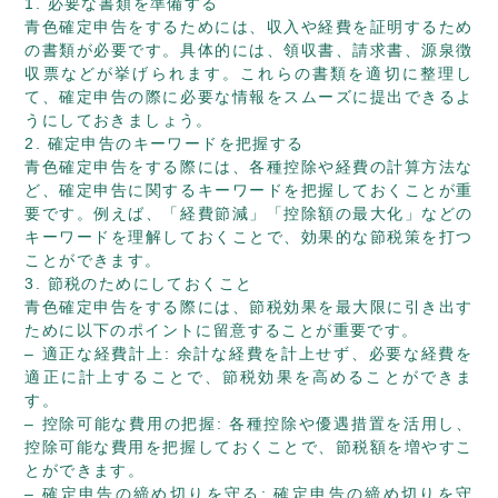
1. 必要な書類を準備する
青色確定申告をするためには、収入や経費を証明するため
の書類が必要です。具体的には、領収書、請求書、源泉徴
収票などが挙げられます。これらの書類を適切に整理し
て、確定申告の際に必要な情報をスムーズに提出できるよ
うにしておきましょう。
2. 確定申告のキーワードを把握する
青色確定申告をする際には、各種控除や経費の計算方法な
ど、確定申告に関するキーワードを把握しておくことが重
要です。例えば、「経費節減」「控除額の最大化」などの
キーワードを理解しておくことで、効果的な節税策を打つ
ことができます。
3. 節税のためにしておくこと
青色確定申告をする際には、節税効果を最大限に引き出す
ために以下のポイントに留意することが重要です。
– 適正な経費計上: 余計な経費を計上せず、必要な経費を
適正に計上することで、節税効果を高めることができま
す。
– 控除可能な費用の把握: 各種控除や優遇措置を活用し、
控除可能な費用を把握しておくことで、節税額を増やすこ
とができます。
– 確定申告の締め切りを守る: 確定申告の締め切りを守