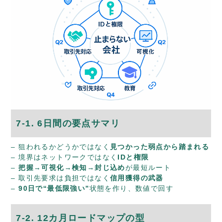
7-1. 6日間の要点サマリ
– 狙われるかどうかではなく
見つかった弱点から踏まれる
– 境界はネットワークではなく
IDと権限
–
把握→可視化→検知→封じ込め
が最短ルート
– 取引先要求は負担ではなく
信用獲得の武器
–
90日で“最低限強い”
状態を作り、数値で回す
7-2. 12カ月ロードマップの型