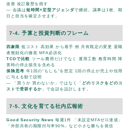
改善 改訂履歴を残す
— 会議は
短時間×定型アジェンダ
で継続。議事は1枚、期
日と担当を確定させます。
7-4. 予算と投資判断のフレーム
四象限
低コスト 高効果 から着手 例 共有既定の変更 退職
者無効化の徹底 MFA必須化
TCOで比較
ツール費用だけでなく 運用工数 教育時間 障
害時の停止損失を含める
保険思考
年1回の“もしも”を想定 1回の停止が売上や信用
に与える額で説明
— 「買うか 買わないか」ではなく「
どのリスクをどのコ
ストで受容するか
」で会話を設計します。
7-5. 文化を育てる社内広報術
Good Security News
毎週1件 「未設定MFAゼロ達成」
「外部共有の期限付与率90%」など小さな勝ちを発信