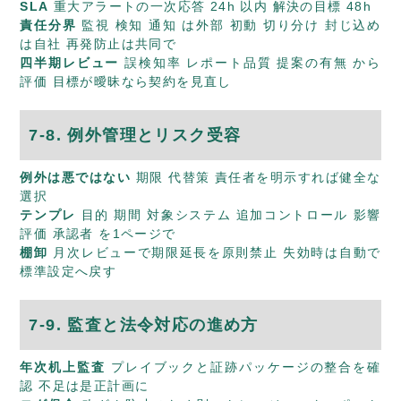
SLA
重大アラートの一次応答 24h 以内 解決の目標 48h
責任分界
監視 検知 通知 は外部 初動 切り分け 封じ込め
は自社 再発防止は共同で
四半期レビュー
誤検知率 レポート品質 提案の有無 から
評価 目標が曖昧なら契約を見直し
7-8. 例外管理とリスク受容
例外は悪ではない
期限 代替策 責任者を明示すれば健全な
選択
テンプレ
目的 期間 対象システム 追加コントロール 影響
評価 承認者 を1ページで
棚卸
月次レビューで期限延長を原則禁止 失効時は自動で
標準設定へ戻す
7-9. 監査と法令対応の進め方
年次机上監査
プレイブックと証跡パッケージの整合を確
認 不足は是正計画に