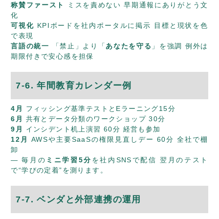
称賛ファースト
ミスを責めない 早期通報にありがとう文
化
可視化
KPIボードを社内ポータルに掲示 目標と現状を色
で表現
言語の統一
「禁止」より「
あなたを守る
」を強調 例外は
期限付きで安心感を担保
7-6. 年間教育カレンダー例
4月
フィッシング基準テストとEラーニング15分
6月
共有とデータ分類のワークショップ 30分
9月
インシデント机上演習 60分 経営も参加
12月
AWSや主要SaaSの権限見直しデー 60分 全社で棚
卸
— 毎月の
ミニ学習5分
を社内SNSで配信 翌月のテスト
で“学びの定着”を測ります。
7-7. ベンダと外部連携の運用