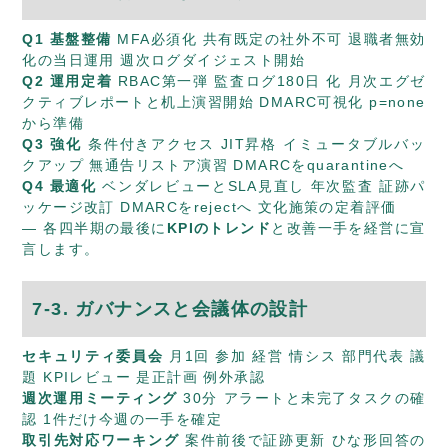
Q1 基盤整備
MFA必須化 共有既定の社外不可 退職者無効
化の当日運用 週次ログダイジェスト開始
Q2 運用定着
RBAC第一弾 監査ログ180日 化 月次エグゼ
クティブレポートと机上演習開始 DMARC可視化 p=none
から準備
Q3 強化
条件付きアクセス JIT昇格 イミュータブルバッ
クアップ 無通告リストア演習 DMARCをquarantineへ
Q4 最適化
ベンダレビューとSLA見直し 年次監査 証跡パ
ッケージ改訂 DMARCをrejectへ 文化施策の定着評価
— 各四半期の最後に
KPIのトレンド
と改善一手を経営に宣
言します。
7-3. ガバナンスと会議体の設計
セキュリティ委員会
月1回 参加 経営 情シス 部門代表 議
題 KPIレビュー 是正計画 例外承認
週次運用ミーティング
30分 アラートと未完了タスクの確
認 1件だけ今週の一手を確定
取引先対応ワーキング
案件前後で証跡更新 ひな形回答の