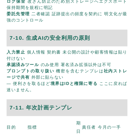
ログ保全
改ざん防止のため別ストレージへエクスポート
保持期間を規程に明記
委託先管理
二者確認 証跡提出の頻度を契約に 明文化が最
強のコントロール
7-10. 生成AIの安全利用の原則
入力禁止
個人情報 契約書 未公開の設計や顧客情報は貼り
付けない
承認済みツール
のみ使用 署名済み拡張以外は不可
プロンプトの取り扱い
機密を含むテンプレは
社内ストレ
ージで共有
外部に貼らない
— 便利さを取るほど
境界はIDと権限に寄る
ここに戻れば
迷いません。
7-11. 年次計画テンプレ
期
目的
指標
責任者
今月の一手
日