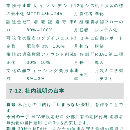
業務停止
重大インシデント
12
情シス
机上演習の標
の最小化
MTTR 48h→24h
月
責任者
準化
誤送金ゼ
二者確認遵守率
6
経理責
承認フローの
ロ
80%→100%
月
任者
システム化
可視化の
週次ログダイジェスト
3
セキュ
自動レポート
定着
配信率 0%→100%
月
担当
構築
権限の適
高権限アカウント削減
9
各部門
RBAC第二弾
正化
30%→10%
月
長
導入
文化の醸
フィッシング失敗率
通
月次ミニ学習
全社
成
8%→3%
年
＋テスト
7-12. 社内説明の台本
冒頭
私たちの目的は「
止まらない会社
」を作ることで
す。
今日の一手
MFA未設定ゼロ 外部共有の期限付与 退職者
無効化の当日運用 この3つを約束します。
期待
30秒のMFAは、あなたの信用を守る最短の投資で