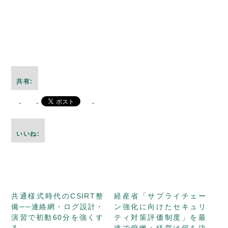
共有:
いいね:
共通様式時代のCSIRT整
経産省「サプライチェー
備──連絡網・ログ設計・
ン強化に向けたセキュリ
演習で初動60分を強くす
ティ対策評価制度」を最
る
速で俯瞰：経営は何を決