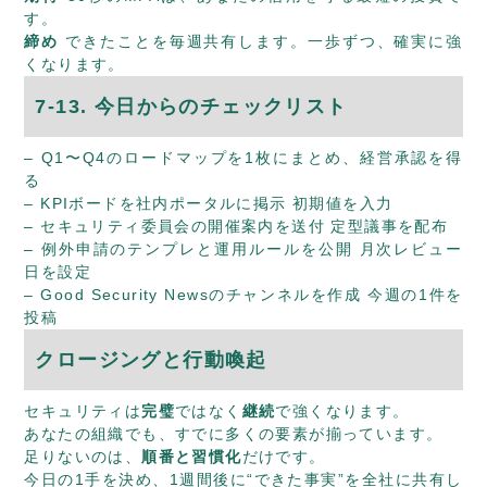
す。
締め
できたことを毎週共有します。一歩ずつ、確実に強
くなります。
7-13. 今日からのチェックリスト
– Q1〜Q4のロードマップを1枚にまとめ、経営承認を得
る
– KPIボードを社内ポータルに掲示 初期値を入力
– セキュリティ委員会の開催案内を送付 定型議事を配布
– 例外申請のテンプレと運用ルールを公開 月次レビュー
日を設定
– Good Security Newsのチャンネルを作成 今週の1件を
投稿
クロージングと行動喚起
セキュリティは
完璧
ではなく
継続
で強くなります。
あなたの組織でも、すでに多くの要素が揃っています。
足りないのは、
順番と習慣化
だけです。
今日の1手を決め、1週間後に“できた事実”を全社に共有し