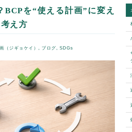
？BCPを“使える計画”に変え
な考え方
計画（ジギョケイ）
,
ブログ
,
SDGs