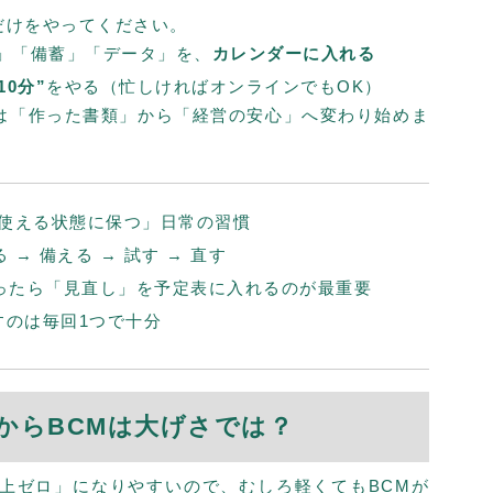
だけをやってください。
」「備蓄」「データ」を、
カレンダーに入れる
10分”
をやる（忙しければオンラインでもOK）
Pは「作った書類」から「経営の安心」へ変わり始めま
、使える状態に保つ」日常の習慣
 → 備える → 試す → 直す
作ったら「見直し」を予定表に入れるのが最重要
すのは毎回1つで十分
いからBCMは大げさでは？
売上ゼロ」になりやすいので、むしろ軽くてもBCMが