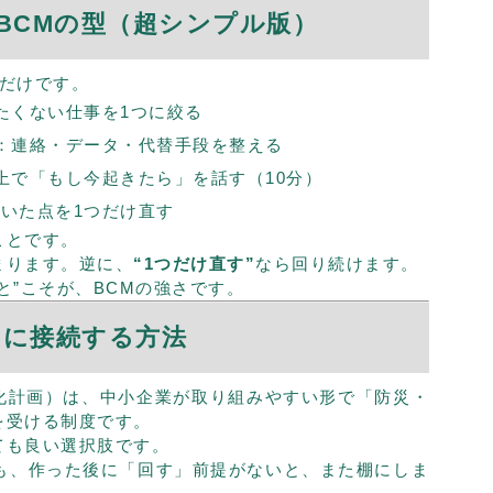
るBCMの型（超シンプル版）
プだけです。
たくない仕事を1つに絞る
：連絡・データ・代替手段を整える
上で「もし今起きたら」を話す（10分）
いた点を1つだけ直す
ことです。
まります。逆に、
“1つだけ直す”
なら回り続けます。
と”こそが、BCMの強さです。
Mに接続する方法
化計画）は、中小企業が取り組みやすい形で「防災・
を受ける制度です。
ても良い選択肢です。
Pも、作った後に「回す」前提がないと、また棚にしま