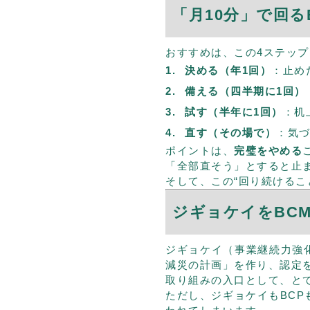
「月10分」で回
おすすめは、この4ステッ
決める（年1回）
：止め
備える（四半期に1回）
試す（半年に1回）
：机
直す（その場で）
：気づ
ポイントは、
完璧をやめる
「全部直そう」とすると止
そして、この“回り続けるこ
ジギョケイをBC
ジギョケイ（事業継続力強
減災の計画」を作り、認定
取り組みの入口として、と
ただし、ジギョケイもBC