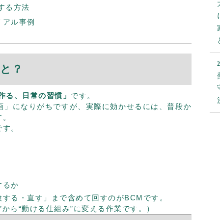
する方法
リアル事例
うと？
作る、日常の習慣」
です。
計画」になりがちですが、実際に効かせるには、普段か
す。
です。
するか
検する・直す」まで含めて回すのがBCMです。
紙”から“動ける仕組み”に変える作業です。）