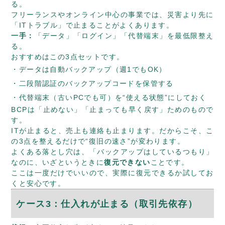
る。
フリーランスやオンライン中心の事業では、災害より先に
「ITトラブル」で止まることがよくあります。
一手：
「データ」「ログイン」「代替端末」を最低限整え
る。
おすすめはこの3点セットです。
データは自動バックアップ（週1でもOK）
二段階認証のバックアップコードを保管する
代替端末（古いPCでも可）を“使える状態”にしておく
BCPは「止めない」「止まっても早く戻す」ためのもので
す。
ITが止まると、売上も連絡も止まります。だからこそ、こ
の3点を整えるだけで“復旧の速さ”が変わります。
よくある落とし穴は、「バックアップはしているつもり」
なのに、いざというときに
復元できない
ことです。
ここは一度だけでいいので、実際に復元できるか試してお
くと安心です。
ケース3：仕入れが止まる（取引先依存）