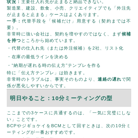
状況：
主要仕入れ先が止まると納品できない。
製造業、建設、飲食、小売、クリエイティブでも「外注先
が止まると止まる」ケースはよくあります。
一手：
代替手段を「候補だけ」用意する（契約までは不
要）。
非常時に強い会社は、契約を増やすのではなく、まず
候補
を持つ
ところから始めています。
代替の仕入れ先（または外注候補）を2社、リスト化
在庫の最低ラインを決める
“納期が遅れる時の伝え方”テンプレを作る
特に「伝え方テンプレ」は効きます。
非常時のトラブルは、事実そのものより、
連絡の遅れ
で関
係が悪化しやすいからです。
明日やること：10分ミーティングの型
ここまでの3ケースに共通するのは、「一気に完璧にしな
い」ことです。
BCPやジギョケイをBCMとして回すときは、次の10分ミ
ーティングが一番おすすめです。