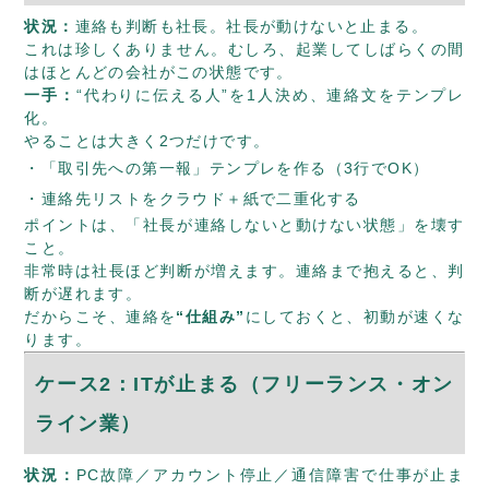
状況：
連絡も判断も社長。社長が動けないと止まる。
これは珍しくありません。むしろ、起業してしばらくの間
はほとんどの会社がこの状態です。
一手：
“代わりに伝える人”を1人決め、連絡文をテンプレ
化。
やることは大きく2つだけです。
「取引先への第一報」テンプレを作る（3行でOK）
連絡先リストをクラウド＋紙で二重化する
ポイントは、「社長が連絡しないと動けない状態」を壊す
こと。
非常時は社長ほど判断が増えます。連絡まで抱えると、判
断が遅れます。
だからこそ、連絡を
“仕組み”
にしておくと、初動が速くな
ります。
ケース2：ITが止まる（フリーランス・オン
ライン業）
状況：
PC故障／アカウント停止／通信障害で仕事が止ま