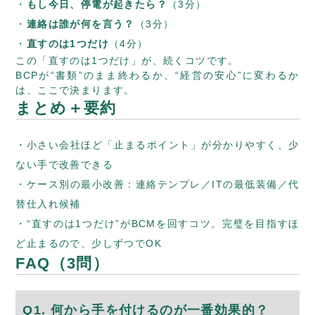
もし今日、停電が起きたら？
（3分）
連絡は誰が何を言う？
（3分）
直すのは1つだけ
（4分）
この「直すのは1つだけ」が、続くコツです。
BCPが“書類”のまま終わるか、“経営の安心”に変わるか
は、ここで決まります。
まとめ＋要約
小さい会社ほど「止まるポイント」が分かりやすく、少
ない手で改善できる
ケース別の最小改善：連絡テンプレ／ITの最低装備／代
替仕入れ候補
“直すのは1つだけ”がBCMを回すコツ。完璧を目指すほ
ど止まるので、少しずつでOK
FAQ（3問）
Q1. 何から手を付けるのが一番効果的？