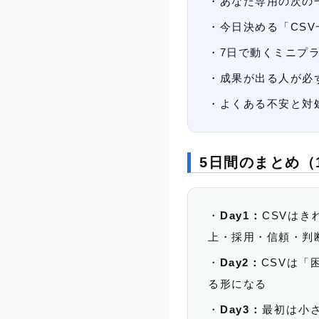
あなた専用の次の
今日決める「CS
7日で動くミニプ
成果が出る人が必
よくある不安と対
5日間のまとめ（
Day1：
CSVは
上・採用・信頼・判
Day2：
CSVは「
る形になる
Day3：
最初は小