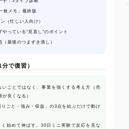
一手：3タイプ診断
V一枚メモ」最終版
ラン（忙しい人向け）
ずやっている“見直し”のポイント
処（最後のつまずき潰し）
1分で復習）
きれいごとではなく、事業を強くする考え方（売
断が良くなる）
困りごと・強み・収益」の3点を結ぶだけで動け
さく始めて伸ばす。30日ミニ実験で反応を見な