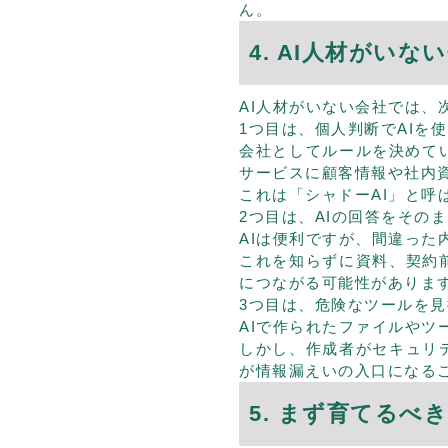
ん。
4. AI人材がい
AI人材がいない会社では、
1つ目は、個人判断でAIを
会社としてルールを決めて
サービスに顧客情報や社内
これは「シャドーAI」と呼
2つ目は、AIの回答をその
AIは便利ですが、間違った
これを知らずに資料、契約
につながる可能性がありま
3つ目は、危険なツールを
AIで作られたファイルやツ
しかし、作成者がセキュリ
が情報漏えいの入口になる
5. まず育てるべ