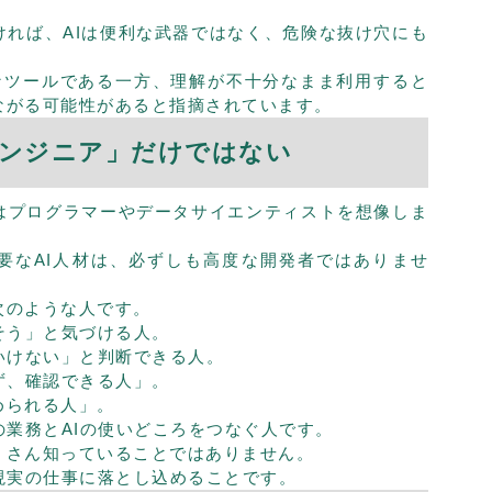
ければ、AIは便利な武器ではなく、危険な抜け穴にも
用なツールである一方、理解が不十分なまま利用すると
ながる可能性があると指摘されています。
「エンジニア」だけではない
人はプログラマーやデータサイエンティストを想像しま
要なAI人材は、必ずしも高度な開発者ではありませ
次のような人です。
そう」と気づける人。
いけない」と判断できる人。
ず、確認できる人」。
められる人」。
の業務とAIの使いどころをつなぐ人です。
くさん知っていることではありません。
現実の仕事に落とし込めることです。