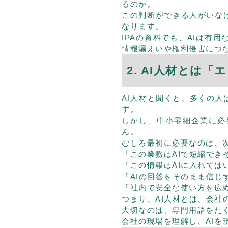
るのか。
この判断ができる人がいな
なります。
IPAの資料でも、AIは有
情報漏えいや権利侵害につ
2. AI人材とは
AI人材と聞くと、多くの
す。
しかし、中小零細企業に必
ん。
むしろ最初に必要なのは、
「この業務はAIで短縮でき
「この情報はAIに入れては
「AIの回答をそのまま信じ
「社内で安全な使い方を広
つまり、AI人材とは、会社
大切なのは、専門用語をた
会社の現場を理解し、AIを