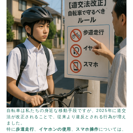
自転車は私たちの身近な移動手段ですが、2025年に道交
法が改正されることで、従来より違反とされる行為が増え
ました。
特に
歩道走行
、
イヤホンの使用
、
スマホ操作
については、