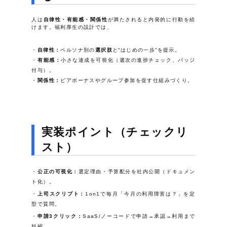
人は
自律性・有能感・関係性
が満たされると内発的に行動を続
けます。福利厚生の設計では、
自律性：
ペルソナ別の
選択肢
と“はじめの一歩”を提示。
有能感：
小さな達成を可視化（週次の進捗チェック、バッジ
付与）。
関係性：
ピアボーナスやグループ参加を促す仕組みづくり。
実装ポイント（チェックリ
スト）
公正の可視化：
選定理由・予算配分を社内公開（ドキュメン
ト化）。
上司スクリプト：
1on1で毎月「今月の利用障害は？」を定
型で質問。
申請3クリック：
SaaS/ノーコードで申請→承認→利用まで
短縮。