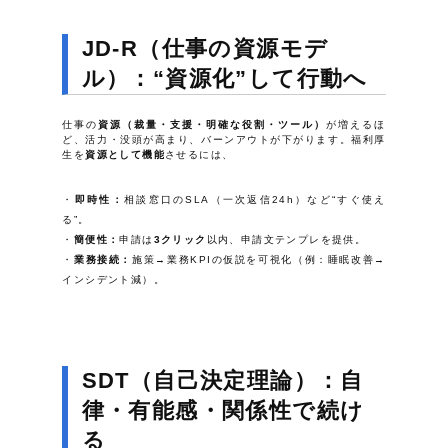
JD-R（仕事の資源モデ
ル）：“資源化”して行動へ
仕事の
資源（裁量・支援・明確な役割・ツール）
が増えるほ
ど、活力・没頭が高まり、バーンアウトが下がります。福利厚
生を
資源として機能
させるには、
即時性：
相談窓口のSLA（一次返信24h）など“すぐ使え
る”。
簡便性：
申請は
3クリック
以内、申請文テンプレを提供。
業務接続：
施策→業務KPIの仮説を可視化（例：睡眠改善→
インシデント減）。
SDT（自己決定理論）：自
律・有能感・関係性で続け
る