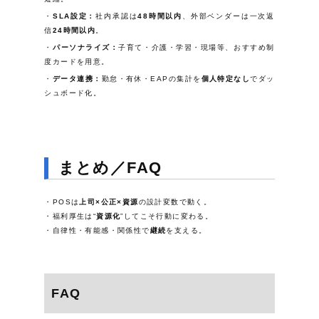
SLA設定：
社内承認は
48時間以内
、外部ベンダーは一次返
信
24時間以内
。
パーソナライズ：
子育て・介護・学習・現場等、
おすすめ制
度カード
を用意。
データ連携：
勤怠・有休・EAPの集計を
個人特定なし
でダッ
シュボード化。
まとめ／FAQ
POSは
上司×公正×資源
の設計変数で動く。
福利厚生は“
資源化
”してこそ行動に変わる。
自律性・有能感・関係性で
継続
を支える。
FAQ