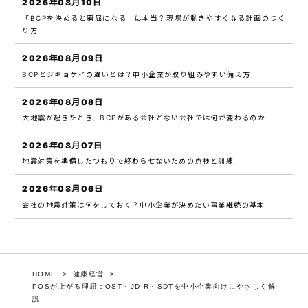
2026年08月10日
「BCPを決めると窮屈になる」は本当？現場が動きやすくなる計画のつく
り方
2026年08月09日
BCPとジギョケイの違いとは？中小企業が取り組みやすい備え方
2026年08月08日
大地震が起きたとき、BCPがある会社とない会社では何が変わるのか
2026年08月07日
地震対策を準備したつもりで終わらせないための点検と訓練
2026年08月06日
会社の地震対策は何をしておく？中小企業が決めたい事業継続の基本
HOME
健康経営
POSが上がる理屈：OST・JD-R・SDTを中小企業向けにやさしく解
説