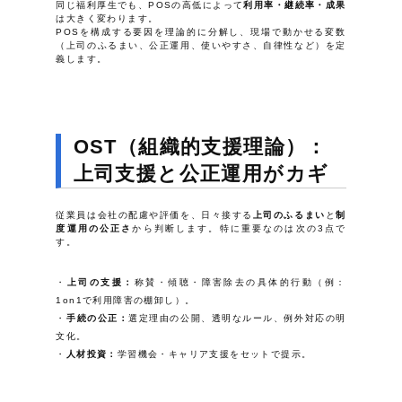
同じ福利厚生でも、POSの高低によって
利用率・継続率・成果
は大きく変わります。
POSを構成する要因を理論的に分解し、現場で動かせる変数
（上司のふるまい、公正運用、使いやすさ、自律性など）を定
義します。
OST（組織的支援理論）：
上司支援と公正運用がカギ
従業員は会社の配慮や評価を、日々接する
上司のふるまい
と
制
度運用の公正さ
から判断します。特に重要なのは次の3点で
す。
上司の支援：
称賛・傾聴・障害除去の具体的行動（例：
1on1で利用障害の棚卸し）。
手続の公正：
選定理由の公開、透明なルール、例外対応の明
文化。
人材投資：
学習機会・キャリア支援をセットで提示。