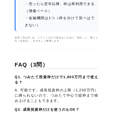
売ったら翌年以降、枠は再利用できる
（簿価ベース）
金融機関は1つ（枠を分けて別々はで
きない）
次回（Day3）は、メリットだけで決めないために「強み」と「落とし
穴（注意点）」をやさしく整理します。
FAQ（3問）
Q1. つみたて投資枠だけで1,800万円まで使え
る？
A. 可能です。成長投資枠の上限（1,200万円）
に縛られないので、つみたて中心で総枠まで積
み上げることもできます。
Q2. 成長投資枠だけを使うのもOK？