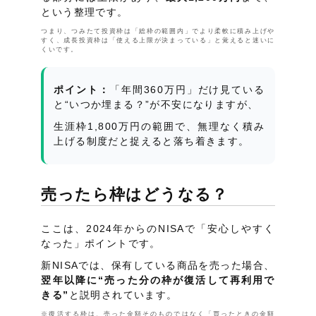
という整理です。
つまり、つみたて投資枠は「総枠の範囲内」でより柔軟に積み上げや
すく、成長投資枠は「使える上限が決まっている」と覚えると迷いに
くいです。
ポイント：
「年間360万円」だけ見ている
と“いつか埋まる？”が不安になりますが、
生涯枠1,800万円の範囲で、無理なく積み
上げる制度だと捉えると落ち着きます。
売ったら枠はどうなる？
ここは、2024年からのNISAで「安心しやすく
なった」ポイントです。
新NISAでは、保有している商品を売った場合、
翌年以降に“売った分の枠が復活して再利用で
きる”
と説明されています。
※復活する枠は、売った金額そのものではなく「買ったときの金額