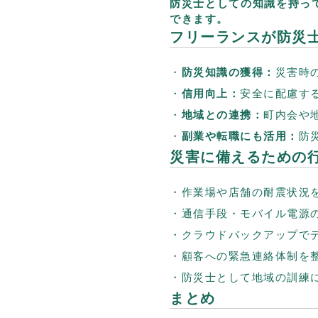
防災士としての知識を持っ
できます。
フリーランスが防災
防災知識の獲得：
災害時
信用向上：
安全に配慮す
地域との連携：
町内会や
副業や転職にも活用：
防
災害に備えるための
作業場や店舗の耐震状況
通信手段・モバイル電源
クラウドバックアップで
顧客への緊急連絡体制を
防災士として地域の訓練
まとめ