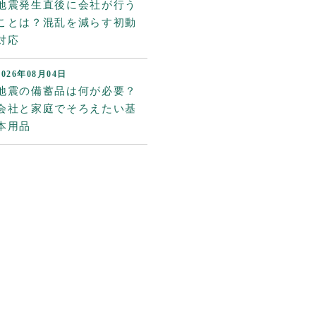
地震発生直後に会社が行う
ことは？混乱を減らす初動
対応
2026年08月04日
地震の備蓄品は何が必要？
会社と家庭でそろえたい基
本用品