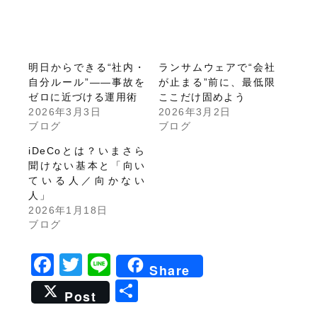
明日からできる“社内・
ランサムウェアで“会社
自分ルール”——事故を
が止まる”前に、最低限
ゼロに近づける運用術
ここだけ固めよう
2026年3月3日
2026年3月2日
ブログ
ブログ
iDeCoとは？いまさら
聞けない基本と「向い
ている人／向かない
人」
2026年1月18日
ブログ
Facebook
Twitter
Line
Share
共
Post
有