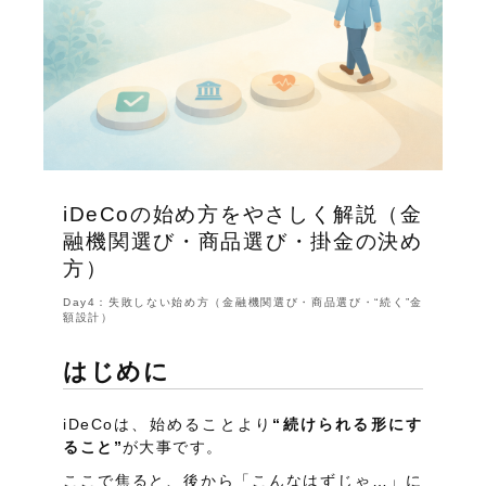
iDeCoの始め方をやさしく解説（金
融機関選び・商品選び・掛金の決め
方）
Day4：失敗しない始め方（金融機関選び・商品選び・“続く”金
額設計）
はじめに
iDeCoは、始めることより
“続けられる形にす
ること”
が大事です。
ここで焦ると、後から「こんなはずじゃ…」に