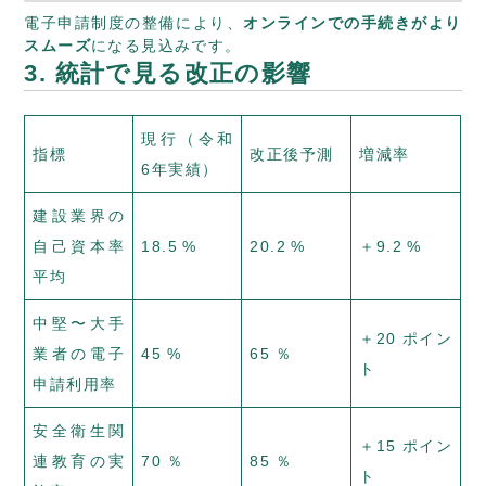
電子申請制度の整備により、
オンラインでの手続きがより
スムーズ
になる見込みです。
3. 統計で見る改正の影響
現行（令和
指標
改正後予測
増減率
6年実績）
建設業界の
自己資本率
18.5 %
20.2 %
＋9.2 %
平均
中堅〜大手
＋20 ポイン
業者の電子
45 %
65 ％
ト
申請利用率
安全衛生関
＋15 ポイン
連教育の実
70 ％
85 ％
ト