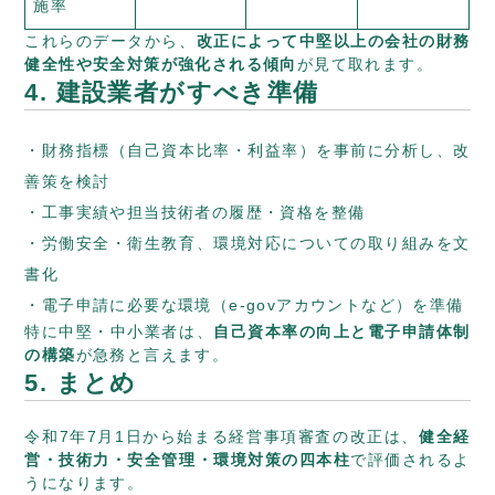
施率
これらのデータから、
改正によって中堅以上の会社の財務
健全性や安全対策が強化される傾向
が見て取れます。
4. 建設業者がすべき準備
財務指標（自己資本比率・利益率）を事前に分析し、改
善策を検討
工事実績や担当技術者の履歴・資格を整備
労働安全・衛生教育、環境対応についての取り組みを文
書化
電子申請に必要な環境（e‑govアカウントなど）を準備
特に中堅・中小業者は、
自己資本率の向上と電子申請体制
の構築
が急務と言えます。
5. まとめ
令和7年7月1日から始まる経営事項審査の改正は、
健全経
営・技術力・安全管理・環境対策の四本柱
で評価されるよ
うになります。