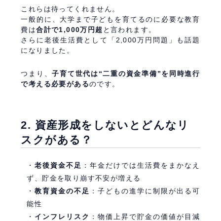
これらは待ってくれません。
一般的に、大学まで子どもを育てるのに必要な教育
費は
合計で1,000万円超
と言われます。
さらに老後生活費として「2,000万円問題」も話題
になりました。
つまり、
子育て世代は“二重の資金準備”を同時進行
で考える必要がある
のです。
2. 資産形成をしないとどんなリ
スクがある？
老後資金不足
：年金だけでは生活費をまかなえ
ず、貯金を取り崩す不安が増える
教育資金の不足
：子どもの進学に制限が出る可
能性
インフレリスク
：物価上昇で貯金の価値が目減