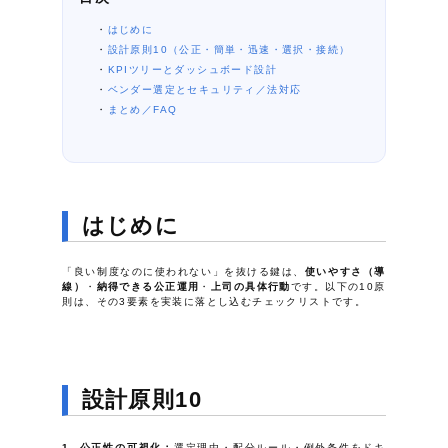
はじめに
設計原則10（公正・簡単・迅速・選択・接続）
KPIツリーとダッシュボード設計
ベンダー選定とセキュリティ／法対応
まとめ／FAQ
はじめに
「良い制度なのに使われない」を抜ける鍵は、
使いやすさ（導
線）
・
納得できる公正運用
・
上司の具体行動
です。以下の10原
則は、その3要素を実装に落とし込むチェックリストです。
設計原則10
公正性の可視化：
選定理由・配分ルール・例外条件をドキ