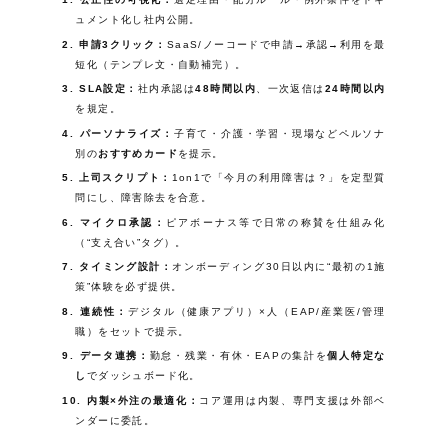
ュメント化し社内公開。
申請3クリック：
SaaS/ノーコードで申請→承認→利用を最
短化（テンプレ文・自動補完）。
SLA設定：
社内承認は
48時間以内
、一次返信は
24時間以内
を規定。
パーソナライズ：
子育て・介護・学習・現場などペルソナ
別の
おすすめカード
を提示。
上司スクリプト：
1on1で「今月の利用障害は？」を定型質
問にし、障害除去を合意。
マイクロ承認：
ピアボーナス等で日常の称賛を仕組み化
（“支え合い”タグ）。
タイミング設計：
オンボーディング30日以内に“最初の1施
策”体験を必ず提供。
連続性：
デジタル（健康アプリ）×人（EAP/産業医/管理
職）をセットで提示。
データ連携：
勤怠・残業・有休・EAPの集計を
個人特定な
し
でダッシュボード化。
内製×外注の最適化：
コア運用は内製、専門支援は外部ベ
ンダーに委託。