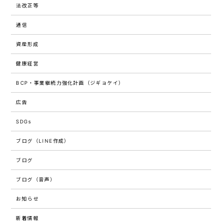
法改正等
通信
資産形成
健康経営
BCP・事業継続力強化計画（ジギョケイ）
広告
SDGs
ブログ（LINE作成）
ブログ
ブログ（音声）
お知らせ
新着情報