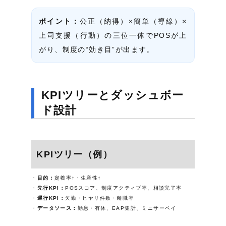
ポイント：
公正（納得）×簡単（導線）×
上司支援（行動）の三位一体でPOSが上
がり、制度の“効き目”が出ます。
KPIツリーとダッシュボー
ド設計
KPIツリー（例）
目的：
定着率↑・生産性↑
先行KPI：
POSスコア、制度アクティブ率、相談完了率
遅行KPI：
欠勤・ヒヤリ件数・離職率
データソース：
勤怠・有休、EAP集計、ミニサーベイ