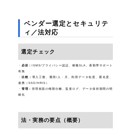
ベンダー選定とセキュリテ
ィ／法対応
選定チェック
必須：
ISMS/プライバシー認証、稼働SLA、夜勤帯サポート
有無
比較：
導入工数、費用/人・月、利用データ粒度、匿名度、
連携（SSO/HRIS）
管理：
管理画面の権限分離、監査ログ、データ保持期間の明
確化
法・実務の要点（概要）