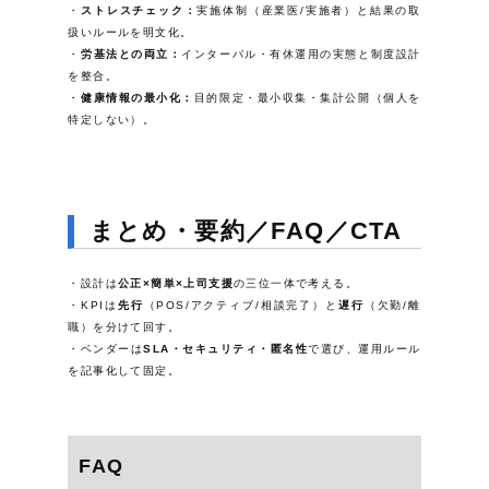
ストレスチェック：
実施体制（産業医/実施者）と結果の取
扱いルールを明文化。
労基法との両立：
インターバル・有休運用の実態と制度設計
を整合。
健康情報の最小化：
目的限定・最小収集・集計公開（個人を
特定しない）。
まとめ・要約／FAQ／CTA
設計は
公正×簡単×上司支援
の三位一体で考える。
KPIは
先行
（POS/アクティブ/相談完了）と
遅行
（欠勤/離
職）を分けて回す。
ベンダーは
SLA・セキュリティ・匿名性
で選び、運用ルール
を記事化して固定。
FAQ