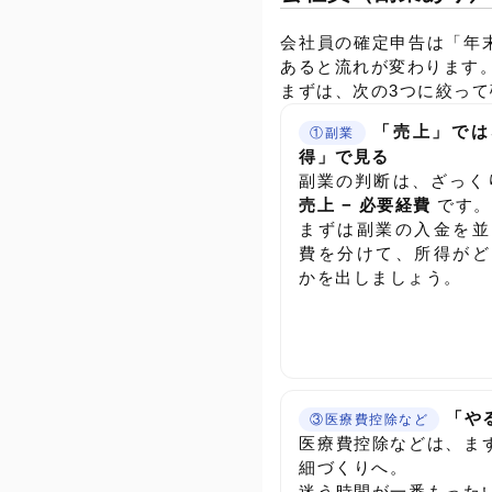
会社員の確定申告は「年
あると流れが変わります
まずは、次の3つに絞っ
「売上」では
①副業
得」で見る
副業の判断は、ざっ
売上 − 必要経費
です。
まずは副業の入金を並
費を分けて、所得がど
かを出しましょう。
「や
③医療費控除など
医療費控除などは、ま
細づくりへ。
迷う時間が一番もった