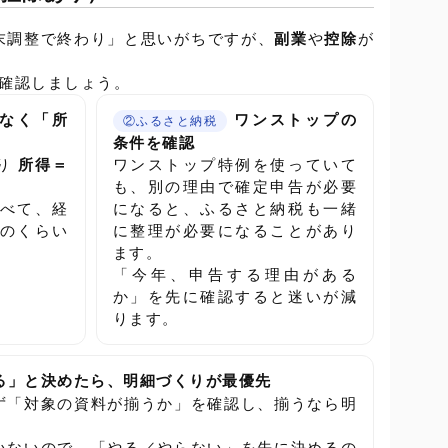
末調整で終わり」と思いがちですが、
副業
や
控除
が
。
て確認しましょう。
なく「所
ワンストップの
②ふるさと納税
条件を確認
くり
所得＝
ワンストップ特例を使っていて
も、別の理由で確定申告が必要
べて、経
になると、ふるさと納税も一緒
のくらい
に整理が必要になることがあり
ます。
「今年、申告する理由がある
か」を先に確認すると迷いが減
ります。
る」と決めたら、明細づくりが最優先
ず「対象の資料が揃うか」を確認し、揃うなら明
いないので、「やる／やらない」を先に決めるの