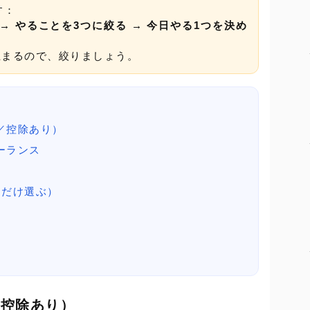
す：
→ やることを3つに絞る → 今日やる1つを決め
止まるので、絞りましょう。
／控除あり）
ーランス
つだけ選ぶ）
／控除あり）