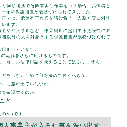
人が同じ場所で危険有害な作業を行う場合、労働者と
、一定の保護措置が義務づけられてきました。
の改正では、危険有害作業を請け負う一人親方等に対す
ています。
、退避や立入禁止など、作業場所に起因する危険性に対
働者以外の人を対象とする保護措置が義務づけられて
に始まっています。
、その流れをさらに広げるものです。
は、難しい法律用語を覚えることではありません。
ケガをしないために何を決めておくべきか。
ールに差が出ていないか。
何を確認するのか。
こと
次の3つです。
個人事業主が入る仕事を洗い出すこ