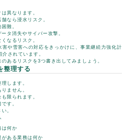
クは異なります。
店舗なら浸水リスク。
勤困難。
データ消失やサイバー攻撃。
なくなるリスク。
水害や雪害への対応をきっかけに、事業継続力強化計
紹介されています。
味のあるリスクを3つ書き出してみましょう。
事を整理する
整理します。
ありません。
金も限られます。
切です。
さい。
か
務は何か
限がある業務は何か