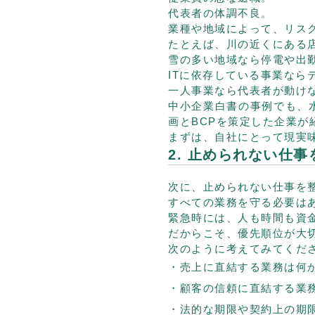
代表者の体調不良。
業種や地域によって、リス
たとえば、川の近くにある
雪の多い地域なら停電や出
ITに依存している事業なら
一人事業なら代表者が動け
中小企業白書の事例でも、
画とBCPを策定した企業が
まずは、自社にとって現実
2. 止められない仕
次に、止められない仕事を
すべての業務を守る必要は
緊急時には、人も時間も資
だからこそ、優先順位が大
次のように考えてみてくだ
売上に直結する業務は何
顧客の信頼に直結する業
法的な期限や契約上の期