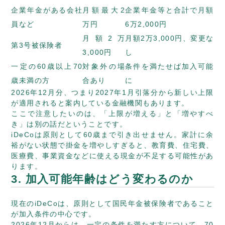
企業年金がある会社
月額最大2
企業年金等と合計で月額
員など
万円
6万2,000円
月額2万
月額2万3,000円、変更な
第3号被保険者
3,000円
し
一定の60歳以上70
対象外の場
条件を満たせば加入可能
歳未満の方
合あり
に
2026年12月分、つまり2027年1月引落分から新しい上限
が適用されると案内している金融機関もあります。
ここで注意したいのは、「上限が増える」と「増やすべ
き」は別の話だということです。
iDeCoは原則として60歳まで引き出せません。家計に余
裕がない状態で掛金を増やしすぎると、教育費、住宅費、
医療費、事業資金などに使える現金が不足する可能性があ
ります。
3. 加入可能年齢はどう変わるのか
現在のiDeCoは、原則として国民年金被保険者であること
が加入条件の中心です。
2026年12月からは、一定の条件を満たす方について、70