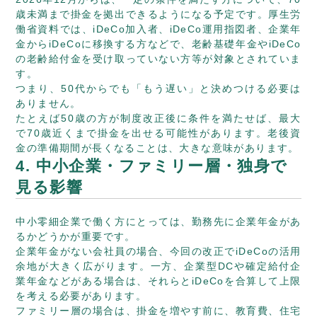
歳未満まで掛金を拠出できるようになる予定です。厚生労
働省資料では、iDeCo加入者、iDeCo運用指図者、企業年
金からiDeCoに移換する方などで、老齢基礎年金やiDeCo
の老齢給付金を受け取っていない方等が対象とされていま
す。
つまり、50代からでも「もう遅い」と決めつける必要は
ありません。
たとえば50歳の方が制度改正後に条件を満たせば、最大
で70歳近くまで掛金を出せる可能性があります。老後資
金の準備期間が長くなることは、大きな意味があります。
4. 中小企業・ファミリー層・独身で
見る影響
中小零細企業で働く方にとっては、勤務先に企業年金があ
るかどうかが重要です。
企業年金がない会社員の場合、今回の改正でiDeCoの活用
余地が大きく広がります。一方、企業型DCや確定給付企
業年金などがある場合は、それらとiDeCoを合算して上限
を考える必要があります。
ファミリー層の場合は、掛金を増やす前に、教育費、住宅